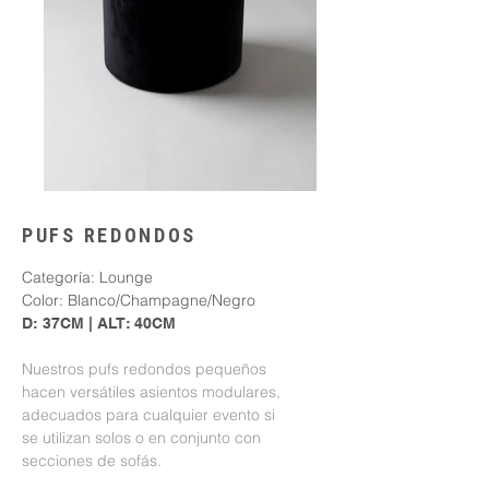
PUFS REDONDOS
Categoría: Lounge
Color: Blanco/Champagne/Negro
D: 37CM | ALT: 40CM
Nuestros pufs redondos pequeños
hacen versátiles asientos modulares,
adecuados para cualquier evento si
se utilizan solos o en conjunto con
secciones de sofás.