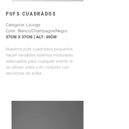
PUFS CUADRADOS
Categoría: Lounge
Color: Blanco/Champagne/Negro
37CM X 37CM | ALT: 40CM
Nuestros pufs cuadrados pequeños
hacen versátiles asientos modulares,
adecuados para cualquier evento si
se utilizan solos o en conjunto con
secciones de sofás.